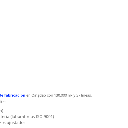
de fabricación
en Qingdao con 130.000 m² y 37 líneas.
ite:
a)
ería (laboratorios ISO 9001)
zos ajustados