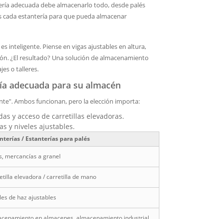
ería adecuada debe almacenarlo todo, desde palés
os cada estantería para que pueda almacenar
s inteligente. Piense en vigas ajustables en altura,
ción. ¿El resultado? Una solución de almacenamiento
es o talleres.
ería adecuada para su almacén
ante". Ambos funcionan, pero la elección importa:
das y acceso de carretillas elevadoras.
s y niveles ajustables.
nterías / Estanterías para palés
s, mercancías a granel
etilla elevadora / carretilla de mano
les de haz ajustables
cenamiento en almacenes, almacenamiento industrial