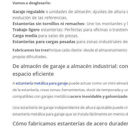
Vamos a desglosarlo:
Garaje regulable
o unidades de almacén: Ajustes de altura d
evolución de las referencias.
Estanterías sin tornillos ni remaches
: Une los montantes y l
Trabajo ligero
estanterías: Perfectas para oficinas o trastien
Carga media
para salas de piezas.
Estanterías para cargas pesadas
para zonas industriales de
Fabricamos los tres
Porque cada cliente -desde el almacenamiento 
propias dificultades.
De almacén de garaje a almacén industrial: con
espacio eficiente
A
estantería metálica para garaje
puede actuar como un mini-almacé
de la estantería, creas zonas: herramientas, stock de temporada y un
compatibles con garajes metálicos
acero inoxidable y galvanizado
Una estantería de garaje independiente de altura ajustable puede c
estantería metálica para garaje que se instala fácilmente en menos 
Cómo fabricamos estanterías de acero duradera