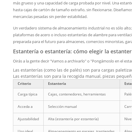
más grueso y una capacidad de carga probada por nivel. Una estant
hasta cajas de cartón de tamaño extraño, sin flexionarse. Diseñam
mercancías pesadas sin perder estabilidad.
Un verdadero sistema de almacenamiento industrial no es sólo alto; e
plataformas de acero o incluso estanterías de alambre para ventila
preparada para el futuro para almacenes, comercios minoristas, garaj
Estantería o estantería: cómo elegir la estant
Oirás a la gente decir "Vamos a archivarlo" o "Pongámoslo en el est
Las estanterías (como las de palés) son para cargas paletiza
Las estanterías son para la recogida manual, piezas pequeña
Criterio
Estantería
Esta
Carga típica
Cajas, contenedores, herramientas
Palé
Acceda a
Selección manual
Carr
Ajustabilidad
Alta (estantería por estantería)
Nive
Uso ideal
Almacenamiento en garajes, trastiendas
Alma