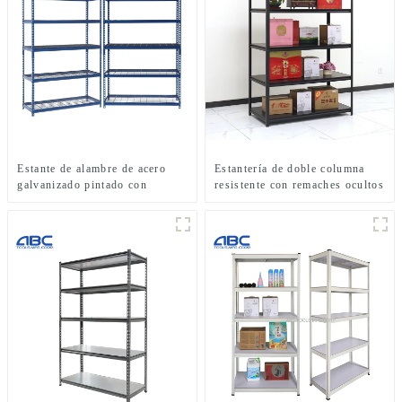
Estante de alambre de acero
Estantería de doble columna
galvanizado pintado con
resistente con remaches ocultos
remaches sin tornillos de 36″
sin tornillos para
de ancho x 18″ de profundidad
almacenamiento en garaje
x 72″ de alto con 5 estantes