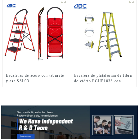
Escaleras de acero con taburete
Escalera de plataforma de fibra
y asa SSL03
de vidrio FGHP103S con
capacidad de carga de 300 lb