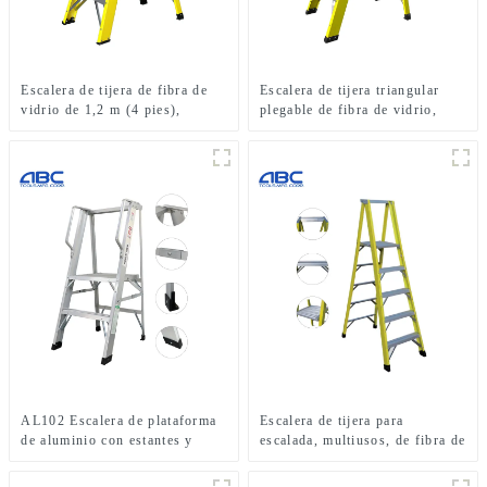
Escalera de tijera de fibra de
Escalera de tijera triangular
vidrio de 1,2 m (4 pies),
plegable de fibra de vidrio,
capacidad de carga de 113 kg
tipo IA, de 6 pies y 300 lb de
(250 lb), tipo I
capacidad de carga.
AL102 Escalera de plataforma
Escalera de tijera para
de aluminio con estantes y
escalada, multiusos, de fibra de
escaleras plegables de aluminio
vidrio de un solo lado,
aprobada por CSA y ANSI.