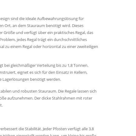
design sind die ideale Aufbewahrungslösung für
en Ort, an dem Stauraum benötigt wird. Dieses
er Größe und verfügt über ein praktisches Regal, das
Problem, jedes Regal trägt ein durchschnittliches
al zu einem Regal oder horizontal zu einer zweiteiligen
t bei gleichmäßiger Verteilung bis zu 1,8 Tonnen.
struiert, eignet es sich für den Einsatz in Kellern,
le Lagerlösungen benötigt werden.
stabilen und robusten Stauraum. Die Regale lassen sich
Größe aufzunehmen. Der dicke Stahlrahmen mit roter
t.
essert die Stabilität. Jeder Pfosten verfügt alle 3,8
he Höhen eingestellt werden kann, um kleine bis große