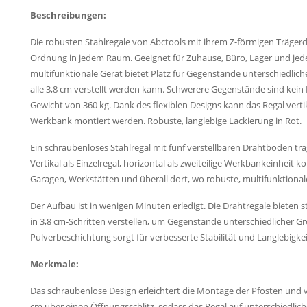
Beschreibungen:
Die robusten Stahlregale von Abctools mit ihrem Z-förmigen Träger
Ordnung in jedem Raum. Geeignet für Zuhause, Büro, Lager und jed
multifunktionale Gerät bietet Platz für Gegenstände unterschiedlich
alle 3,8 cm verstellt werden kann. Schwerere Gegenstände sind kein 
Gewicht von 360 kg. Dank des flexiblen Designs kann das Regal vertik
Werkbank montiert werden. Robuste, langlebige Lackierung in Rot.
Ein schraubenloses Stahlregal mit fünf verstellbaren Drahtböden träg
Vertikal als Einzelregal, horizontal als zweiteilige Werkbankeinheit kon
Garagen, Werkstätten und überall dort, wo robuste, multifunktiona
Der Aufbau ist in wenigen Minuten erledigt. Die Drahtregale bieten 
in 3,8 cm-Schritten verstellen, um Gegenstände unterschiedlicher 
Pulverbeschichtung sorgt für verbesserte Stabilität und Langlebigkei
Merkmale:
Das schraubenlose Design erleichtert die Montage der Pfosten und verb
cm über einen Öffnungsschlitz, sodass das Regal auf unterschiedlic