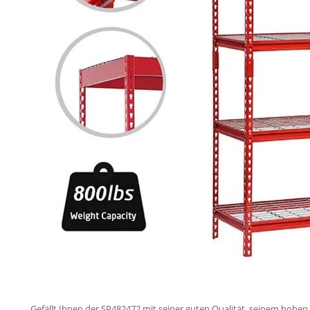
Gefällt Ihnen der SP482472 mit seiner guten Qualität, seinem hohe