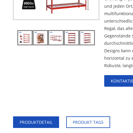
und jeden Ort
multifunktiona
unterschiedlic
Regal, das all
Gegenstände si
durchschnittli
Designs kann d
horizontal zu 
Robuste, langl
KONTAKTIE
PRODUKTDETAIL
PRODUKT TAGS