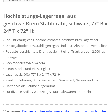
Hochleistungs-Lagerregal aus
geschweißtem Stahldraht, schwarz, 77″ B x
24″ T x 72″ H:
▪ Industrietaugliches, hochbelastbares, geschweißtes Lagerregal
▪ Die Regalböden des Stahllagerregals sind in 3″-Abständen verstellbar
▪ Robuste, beschichtete Drahtregale mit einer Tragkraft von 2.000 lbs
pro Regal
▪ Rackmodell # WR772472T4
▪ Bietet Stärke und Vielseitigkeit
▪ Lagerregalgröße: 77″ B x 24″ T x 72″ H
▪ Ideal für Zuhause, Büro, Restaurant, Werkstatt, Garage und mehr
▪ Halten Sie die Räume aufgeräumt
▪ Für diverse Artikel, Werkzeuge, Haushaltswaren und mehr
Vorherige:
Deckenaufbewahrungssystem und -lösung für die