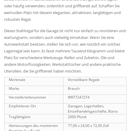
oder häufig verwenden, ordentlich und griffbereit auf. Schaffen Sie
wertvollen Platz mit diesem eleganten, attraktiven, langlebigen und
robusten Regal.
Dieses Stahlregal für die Garage ist nicht nur einfach zu montieren und
wartungsarm, sondern auch vielseitig einsetzbar. Wenn Sie eine
Autowerkstatt besitzen, stellen Sie sich vor, wie nützlich ein solches
Lagerregal sein kann. Es fasst mehrere Tausend Kilogramm und bietet
Platz für verschiedene Werkzeuge, Reifen und Zubehör, Öle und
andere Motorflüssigkeiten, Werkstatttücher und andere praktische
Utensilien, die Sie griffbereit haben möchten.
Merkmale
Verstellbare Regale
Marke
Brauch
Herstellerteilenummer
WR772472T4
Empfohlener Ort
Garagen, Lagerhallen,
Einzelhandelsgeschäfte, Büros
Tragfähigkeit
2000 Pfund
Abmessungen des montierten
77,00 x 24,00 x 72,00 Zoll
Produkts (L x B x H)