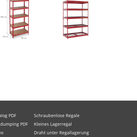
alog PDF
Schraubenlose Regale
idumping PDF
Kleines Lagerregal
eo
Draht unter Regallagerung