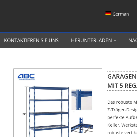
German
KONTAKTIEREN SIE UNS
HERUNTERLADEN
NA
GARAGEN
MIT 5 REG
Das robuste M
Z-Träger-Desig
perfekte Aufb
Keller, Werkst
robuste verti