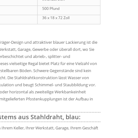
500 Pfund
36 x 18 x 72 Zoll
äger-Design und attraktiver blauer Lackierung ist die
erkstatt, Garage, Gewerbe oder überall dort, wo Sie
beschichtet und abrieb-, splitter- und
ses vielseitige Regal bietet Platz für eine Vielzahl von
erstellbaren Böden. Schwere Gegenstände sind kein
icht. Die Stahldrahtkonstruktion lässt Wasser von
rkulation und beugt Schimmel- und Staubbildung vor.
oder horizontal als zweiteilige Werkbankeinheit
itgelieferten Pfostenkupplungen ist der Aufbau in
tems aus Stahldraht, blau:
 Ihrem Keller, Ihrer Werkstatt, Garage, Ihrem Geschäft