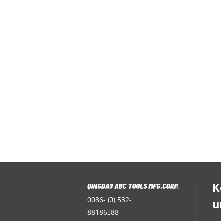
K
0086- (0) 532-
u
88186388