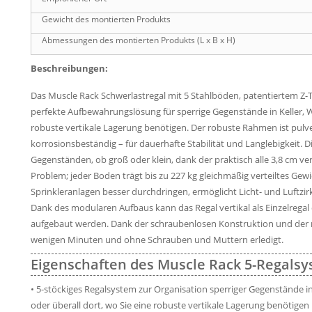
Gewicht des montierten Produkts
Abmessungen des montierten Produkts (L x B x H)
Beschreibungen:
Das Muscle Rack Schwerlastregal mit 5 Stahlböden, patentiertem Z-Tr
perfekte Aufbewahrungslösung für sperrige Gegenstände in Keller, W
robuste vertikale Lagerung benötigen. Der robuste Rahmen ist pulver
korrosionsbeständig – für dauerhafte Stabilität und Langlebigkeit. Die
Gegenständen, ob groß oder klein, dank der praktisch alle 3,8 cm v
Problem; jeder Boden trägt bis zu 227 kg gleichmäßig verteiltes Gew
Sprinkleranlagen besser durchdringen, ermöglicht Licht- und Luftzi
Dank des modularen Aufbaus kann das Regal vertikal als Einzelregal 
aufgebaut werden. Dank der schraubenlosen Konstruktion und der m
wenigen Minuten und ohne Schrauben und Muttern erledigt.
Eigenschaften des Muscle Rack 5-Regalsys
• 5-stöckiges Regalsystem zur Organisation sperriger Gegenstände in
oder überall dort, wo Sie eine robuste vertikale Lagerung benötigen