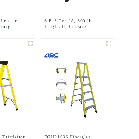
 Leichte
6 Fuß Typ IA, 300 lbs
erung
Tragkraft, faltbare
leiter
dreieckige Fiberglas-
Trittleiter
-Trittleiter,
FGHP103S Fiberglas-