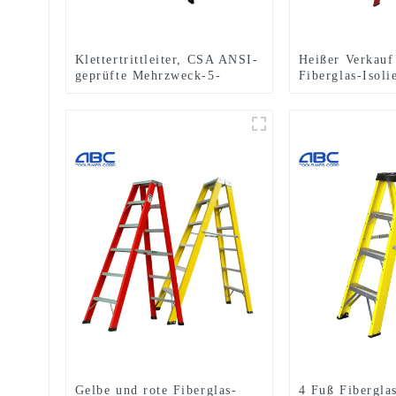
Klettertrittleiter, CSA ANSI-
Heißer Verkauf
geprüfte Mehrzweck-5-
Fiberglas-Isoli
Stufen-Einseiten-
Einseitige Tritt
Glasfaserleiter
Gelbe und rote Fiberglas-
4 Fuß Fiberglas