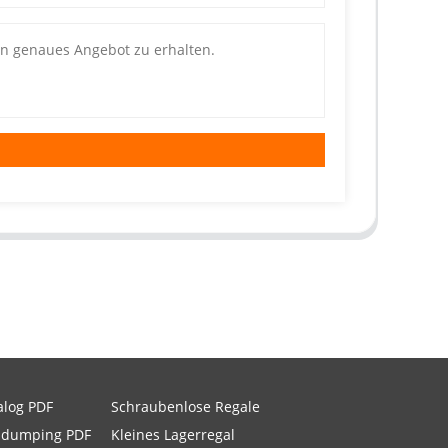
alog PDF
Schraubenlose Regale
idumping PDF
Kleines Lagerregal