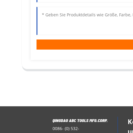
K
0086- (0) 532-
u