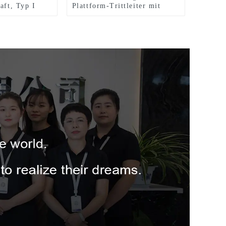
aft, Typ I
Plattform-Trittleiter mit
einer Tragkraft von 300
Pfund