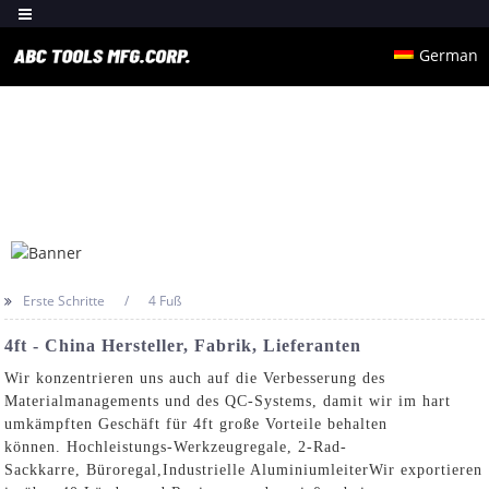
German
Erste Schritte
4 Fuß
4ft - China Hersteller, Fabrik, Lieferanten
Wir konzentrieren uns auch auf die Verbesserung des
Materialmanagements und des QC-Systems, damit wir im hart
umkämpften Geschäft für 4ft große Vorteile behalten
können.
Hochleistungs-Werkzeugregale
,
2-Rad-
Sackkarre
,
Büroregal
,
Industrielle Aluminiumleiter
Wir exportieren