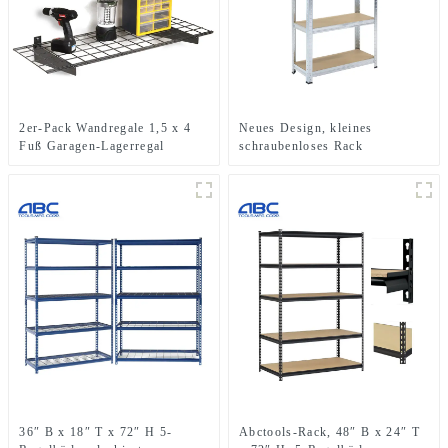
2er-Pack Wandregale 1,5 x 4
Neues Design, kleines
Fuß Garagen-Lagerregal
schraubenloses Rack
36″ B x 18″ T x 72″ H 5-
Abctools-Rack, 48″ B x 24″ T