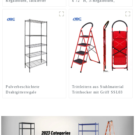
Regalböden, lackierter
x 72″ H, 5-Regalböden,
verzinkter Stahldraht,
robustes Metallregal aus
schraubenloses Nietregal
verzinktem Stahl,
schraubenlose Stapelregale
Pulverbeschichtete
Trittleitern aus Stahlmaterial
Drahtgitterregale
Tritthocker mit Griff SSL03